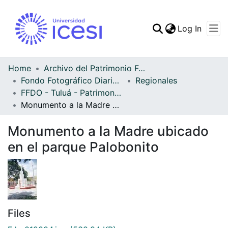
(curren
Log In
Communities & Collec
All of DSpace
Home
Archivo del Patrimonio Fotográfico y Fílmico del Valle del Cauca
Fondo Fotográfico Diario Occidente
Regionales
Statistics
FFDO - Tuluá - Patrimonial
Monumento a la Madre ubicado en el parque Palobonito
Monumento a la Madre ubicado
en el parque Palobonito
Files