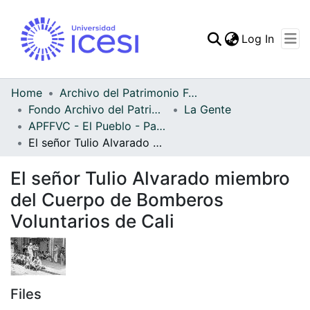
(curren
Log In
Communities & Collec
All of DSpace
Home
Archivo del Patrimonio Fotográfico y Fílmico del Valle del Cauca
Fondo Archivo del Patrimonio Fotográfico y Fílmico del Valle del Cauca
La Gente
Statistics
APFFVC - El Pueblo - Patrimonial
El señor Tulio Alvarado miembro del Cuerpo de Bomberos Voluntarios de Cali
El señor Tulio Alvarado miembro
del Cuerpo de Bomberos
Voluntarios de Cali
Files