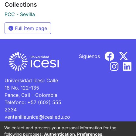
Collections
PCC - Sevilla
Full item page
Síguenos
Universidad Icesi: Calle
18 No. 122-135
Pance, Cali - Colombia
Teléfono: +57 (602) 555
2334
ventanillaunica@icesi.edu.co
We collect and process your personal information for the
La Universidad Icesi es una Institución de Educación
following purposes:
Authentication, Preferences,