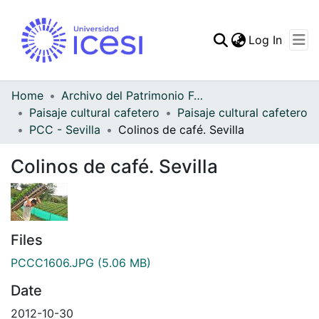
(curren
Log In
Communities & Collec
All of DSpace
Home
Archivo del Patrimonio Fotográfico y Fílmico del Valle del Cauca
Paisaje cultural cafetero
Paisaje cultural cafetero
Statistics
PCC - Sevilla
Colinos de café. Sevilla
Colinos de café. Sevilla
Files
PCCC1606.JPG
(5.06 MB)
Date
2012-10-30