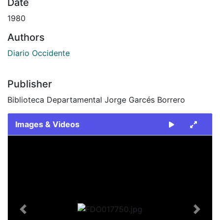
Date
1980
Authors
Diario Occidente
Publisher
Biblioteca Departamental Jorge Garcés Borrero
Images & Videos
Slide 1 of 2
Previous
Next