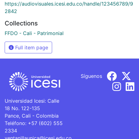
https://audiovisuales.icesi.edu.co/handle/123456789/9
2842
Collections
FFDO - Cali - Patrimonial
Full item page
Síguenos
Universidad Icesi: Calle
18 No. 122-135
Pance, Cali - Colombia
Teléfono: +57 (602) 555
2334
ventanillaunica@icesi.edu.co