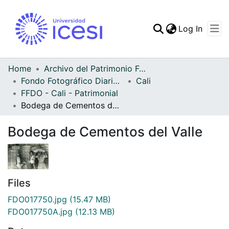
(curren
Log In
Communities & Collec
All of DSpace
Home
Archivo del Patrimonio Fotográfico y Fílmico del Valle del Cauca
Fondo Fotográfico Diario Occidente
Cali
Statistics
FFDO - Cali - Patrimonial
Bodega de Cementos del Valle
Bodega de Cementos del Valle
Files
FDO017750.jpg
(15.47 MB)
FDO017750A.jpg
(12.13 MB)