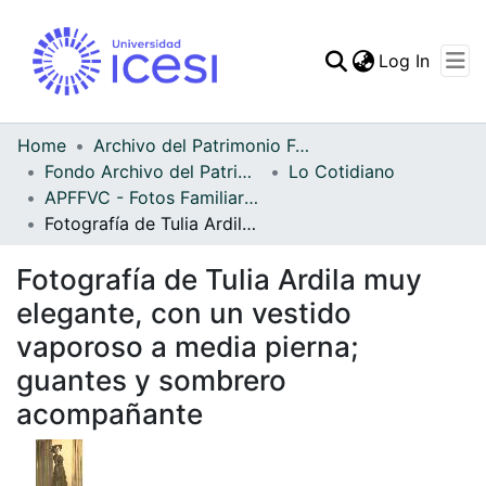
(curren
Log In
Communities & Collec
All of DSpace
Home
Archivo del Patrimonio Fotográfico y Fílmico del Valle del Cauca
Fondo Archivo del Patrimonio Fotográfico y Fílmico del Valle del Cauca
Lo Cotidiano
Statistics
APFFVC - Fotos Familiares - Patrimonial
Fotografía de Tulia Ardila muy elegante, con un vestido vaporoso a media pierna; guantes y sombrero acompañante
Fotografía de Tulia Ardila muy
elegante, con un vestido
vaporoso a media pierna;
guantes y sombrero
acompañante