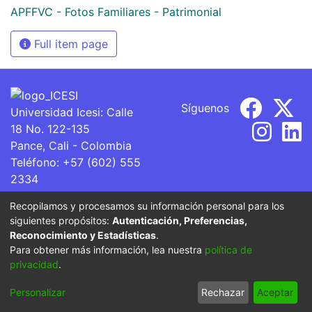
APFFVC - Fotos Familiares - Patrimonial
Full item page
Síguenos
Universidad Icesi: Calle
18 No. 122-135
Pance, Cali - Colombia
Teléfono: +57 (602) 555
2334
ventanillaunica@icesi.edu.co
Recopilamos y procesamos su información personal para los
siguientes propósitos:
Autenticación, Preferencias,
La Universidad Icesi es una Institución de Educación
Reconocimiento y Estadísticas
.
Superior que se encuentra sujeta a inspección y vigilancia
Para obtener más información, lea nuestra
política de
por parte del Ministerio de Educación Nacional.
privacidad
.
Cookie
Privacy
End User
Send
Personalizar
Rechazar
Aceptar
settings
policy
Agreement
Feedback