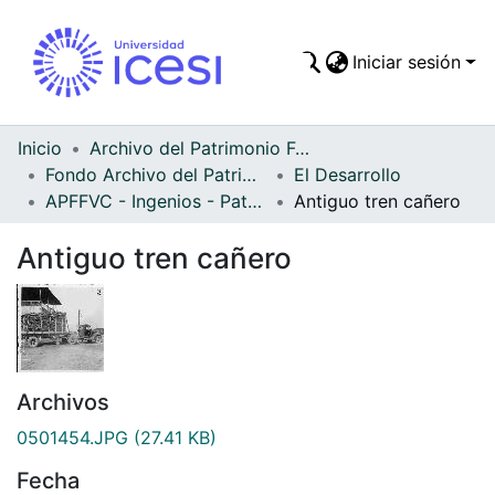
Iniciar sesión
Comunidades
Todo DSpace
Inicio
Archivo del Patrimonio Fotográfico y Fílmico del Valle del Cauca
Fondo Archivo del Patrimonio Fotográfico y Fílmico del Valle del Cauca
El Desarrollo
Estadísticas
APFFVC - Ingenios - Patrimonial
Antiguo tren cañero
Antiguo tren cañero
Archivos
0501454.JPG
(27.41 KB)
Fecha