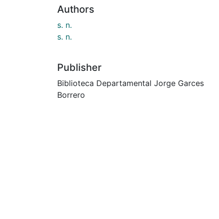
Authors
s. n.
s. n.
Publisher
Biblioteca Departamental Jorge Garces
Borrero