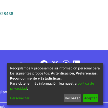
9/28438
Síguenos
Recopilamos y procesamos su información personal para
los siguientes propósitos:
Autenticación, Preferencias,
Reconocimiento y Estadísticas
.
Para obtener más información, lea nuestra
política de
privacidad
.
gilancia por parte del Ministerio de Educación
Personalizar
Rechazar
Aceptar
ack