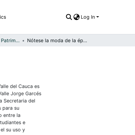
ics
Log In
APFFVC - Moda - Patrimonial
Nótese la moda de la época
Valle del Cauca es
Valle Jorge Garcés
a Secretaria del
s para su
 entre la
tudiantes e
 el su uso y