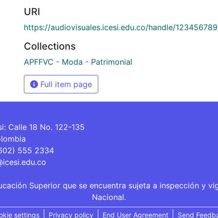
URI
https://audiovisuales.icesi.edu.co/handle/12345678
Collections
APFFVC - Moda - Patrimonial
Full item page
si: Calle 18 No. 122-135
olombia
(602) 555 2334
@icesi.edu.co
ucación Superior que se encuentra sujeta a inspección y vi
Nacional.
okie settings
Privacy policy
End User Agreement
Send Feedb