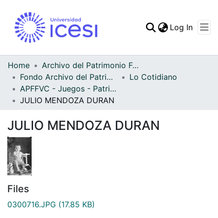
(curren
Log In
Communities & Collec
All of DSpace
Home
Archivo del Patrimonio Fotográfico y Fílmico del Valle del Cauca
Fondo Archivo del Patrimonio Fotográfico y Fílmico del Valle del Cauca
Lo Cotidiano
Statistics
APFFVC - Juegos - Patrimonial
JULIO MENDOZA DURAN
JULIO MENDOZA DURAN
Files
0300716.JPG
(17.85 KB)