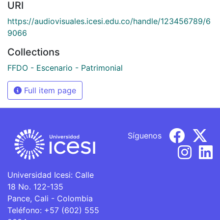
URI
https://audiovisuales.icesi.edu.co/handle/123456789/6
9066
Collections
FFDO - Escenario - Patrimonial
Full item page
Síguenos
Universidad Icesi: Calle
18 No. 122-135
Pance, Cali - Colombia
Teléfono: +57 (602) 555