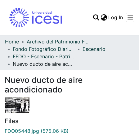
(curren
Log In
Communities & Collec
All of DSpace
Home
Archivo del Patrimonio Fotográfico y Fílmico del Valle del Cauca
Fondo Fotográfico Diario Occidente
Escenario
Statistics
FFDO - Escenario - Patrimonial
Nuevo ducto de aire acondicionado
Nuevo ducto de aire
acondicionado
Files
FDO05448.jpg
(575.06 KB)