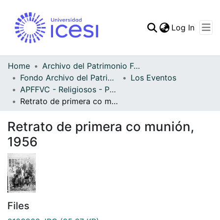
(curren
Log In
Communities & Collec
All of DSpace
Home
Archivo del Patrimonio Fotográfico y Fílmico del Valle del Cauca
Fondo Archivo del Patrimonio Fotográfico y Fílmico del Valle del Cauca
Los Eventos
Statistics
APFFVC - Religiosos - Patrimonial
Retrato de primera co munión, 1956
Retrato de primera co munión,
1956
Files