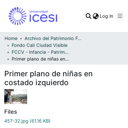
(curren
Log In
Communities & Collec
All of DSpace
Home
Archivo del Patrimonio Fotográfico y Fílmico del Valle del Cauca
Fondo Cali Ciudad Visible
Statistics
FCCV - Infancia - Patrimonial
Primer plano de niñas en costado izquierdo
Primer plano de niñas en
costado izquierdo
Files
457-32.jpg
(61.16 KB)