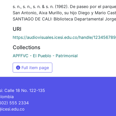
s. n., s. n., s. n. & s. n. (1962). De paseo por el par
San Antonio, Aixa Murillo, su hijo Diego y Mario Cast
SANTIAGO DE CALI: Biblioteca Departamental Jorge
URI
https://audiovisuales.icesi.edu.co/handle/12345678
Collections
APFFVC - El Pueblo - Patrimonial
Full item page
si: Calle 18 No. 122-135
olombia
(602) 555 2334
@icesi.edu.co