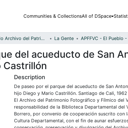
Communities & Collections
All of DSpace
Statist
Fondo Archivo del Patrimonio Fotográfico y Fílmico del Valle del Cauca
La Gente
ue del acueducto de San Ant
 Castrillón
Description
De paseo por el parque del acueducto de San Antonio
hijo Diego y Mario Castrillón. Santiago de Cali, 1962
El Archivo del Patrimonio Fotográfico y Fílmico del 
responsabilidad de la Biblioteca Departamental del 
Borrero, por convenio de cooperación suscrito con l
Cultura Departamental, con el fin de aunar esfuerzo
conservación, preservación y divulgación del Archivo