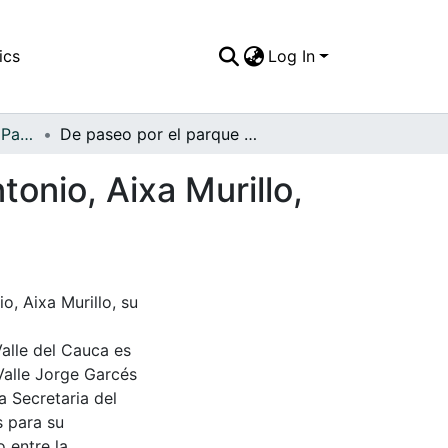
ics
Log In
APFFVC - El Pueblo - Patrimonial
De paseo por el parque del acueducto de San Antonio, Aixa Murillo, su hijo Diego y Mario Castrillón
onio, Aixa Murillo,
, Aixa Murillo, su
Valle del Cauca es
Valle Jorge Garcés
a Secretaria del
s para su
 entre la