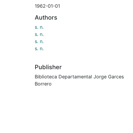
1962-01-01
Authors
s. n.
s. n.
s. n.
s. n.
Publisher
Biblioteca Departamental Jorge Garces
Borrero