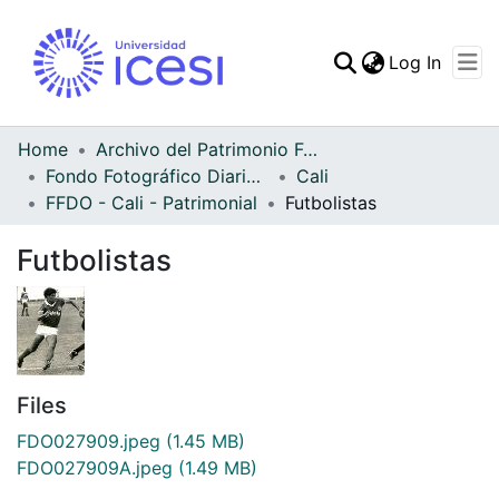
(curren
Log In
Communities & Collec
All of DSpace
Home
Archivo del Patrimonio Fotográfico y Fílmico del Valle del Cauca
Fondo Fotográfico Diario Occidente
Cali
Statistics
FFDO - Cali - Patrimonial
Futbolistas
Futbolistas
Files
FDO027909.jpeg
(1.45 MB)
FDO027909A.jpeg
(1.49 MB)