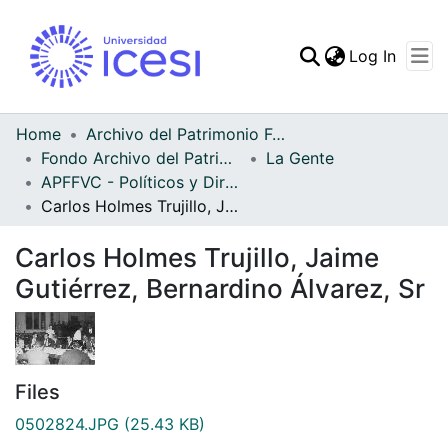
(curren
Log In
Communities & Collec
All of DSpace
Home
Archivo del Patrimonio Fotográfico y Fílmico del Valle del Cauca
Fondo Archivo del Patrimonio Fotográfico y Fílmico del Valle del Cauca
La Gente
Statistics
APFFVC - Políticos y Dirigentes - Patrimonial
Carlos Holmes Trujillo, Jaime Gutiérrez, Bernardino Álvarez, Sr
Carlos Holmes Trujillo, Jaime
Gutiérrez, Bernardino Álvarez, Sr
Files
0502824.JPG
(25.43 KB)