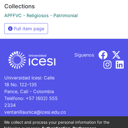
Collections
APFFVC - Religiosos - Patrimonial
Full item page
Síguenos
Universidad Icesi: Calle
18 No. 122-135
Pance, Cali - Colombia
Teléfono: +57 (602) 555
2334
ventanillaunica@icesi.edu.co
We collect and process your personal information for the
La Universidad Icesi es una Institución de Educación