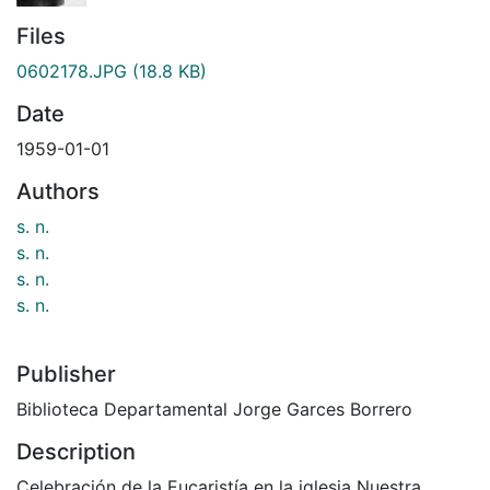
Files
0602178.JPG
(18.8 KB)
Date
1959-01-01
Authors
s. n.
s. n.
s. n.
s. n.
Publisher
Biblioteca Departamental Jorge Garces Borrero
Description
Celebración de la Eucaristía en la iglesia Nuestra