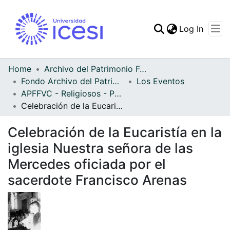
(curren
Log In
Communities & Collec
All of DSpace
Home
Archivo del Patrimonio Fotográfico y Fílmico del Valle del Cauca
Fondo Archivo del Patrimonio Fotográfico y Fílmico del Valle del Cauca
Los Eventos
Statistics
APFFVC - Religiosos - Patrimonial
Celebración de la Eucaristía en la iglesia Nuestra señora de las Mercedes oficiada por el sacerdote Francisco Arenas
Celebración de la Eucaristía en la
iglesia Nuestra señora de las
Mercedes oficiada por el
sacerdote Francisco Arenas