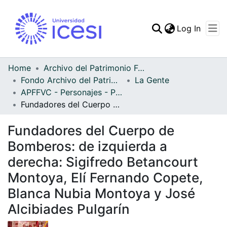
(curren
Log In
Communities & Collec
All of DSpace
Home
Archivo del Patrimonio Fotográfico y Fílmico del Valle del Cauca
Fondo Archivo del Patrimonio Fotográfico y Fílmico del Valle del Cauca
La Gente
Statistics
APFFVC - Personajes - Patrimonial
Fundadores del Cuerpo de Bomberos: de izquierda a derecha: Sigifredo Betancourt Montoya, Elí Fernando Copete, Blanca Nubia Montoya y José Alcibiades Pulgarín
Fundadores del Cuerpo de
Bomberos: de izquierda a
derecha: Sigifredo Betancourt
Montoya, Elí Fernando Copete,
Blanca Nubia Montoya y José
Alcibiades Pulgarín