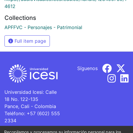
4612
Collections
APFFVC - Personajes - Patrimonial
Full item page
Síguenos
Universidad Icesi: Calle
18 No. 122-135
Pance, Cali - Colombia
Teléfono: +57 (602) 555
2334
ventanillaunica@icesi.edu.co
Recopilamos y procesamos su información personal para los