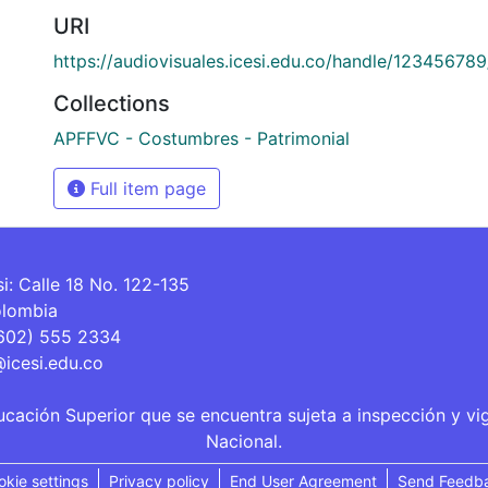
URI
https://audiovisuales.icesi.edu.co/handle/12345678
Collections
APFFVC - Costumbres - Patrimonial
Full item page
si: Calle 18 No. 122-135
olombia
(602) 555 2334
@icesi.edu.co
ucación Superior que se encuentra sujeta a inspección y vi
Nacional.
okie settings
Privacy policy
End User Agreement
Send Feedb