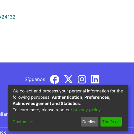
9/24132
Síguenos
We collect and process your personal information for the
following purposes:
Authentication, Preferences,
Acknowledgement and Statistics
.
To learn more, please read our
privacy policy
.
gilancia por parte del Ministerio de Educación
Customize
Decline
That's ok
ack