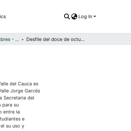
ics
Log In
APFFVC - Costumbres - Patrimonial
Desfile del doce de octubre, 1949
Valle del Cauca es
Valle Jorge Garcés
a Secretaria del
s para su
 entre la
tudiantes e
 el su uso y