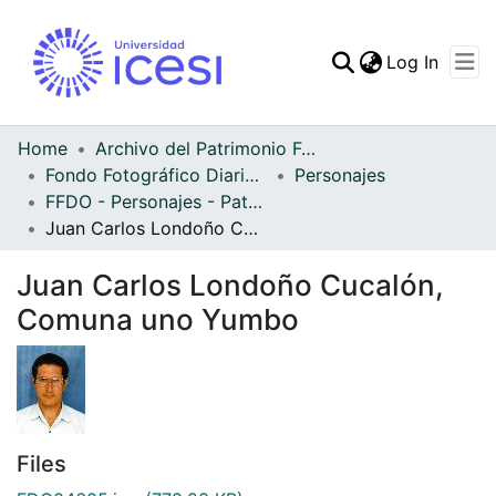
(curren
Log In
Communities & Collec
All of DSpace
Home
Archivo del Patrimonio Fotográfico y Fílmico del Valle del Cauca
Fondo Fotográfico Diario Occidente
Personajes
Statistics
FFDO - Personajes - Patrimonial
Juan Carlos Londoño Cucalón, Comuna uno Yumbo
Juan Carlos Londoño Cucalón,
Comuna uno Yumbo
Files