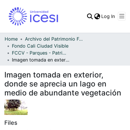
(curren
Log In
Communities & Collec
All of DSpace
Home
Archivo del Patrimonio Fotográfico y Fílmico del Valle del Cauca
Fondo Cali Ciudad Visible
Statistics
FCCV - Parques - Patrimonial
Imagen tomada en exterior, donde se aprecia un lago en medio de abundante vegetación
Imagen tomada en exterior,
donde se aprecia un lago en
medio de abundante vegetación
Files