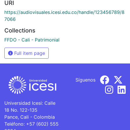
URI
https://audiovisuales.icesi.edu.co/handle/123456789/8
7066
Collections
FFDO - Cali - Patrimonial
Full item page
Síguenos
Universidad Icesi: Calle
18 No. 122-135
Pance, Cali - Colombia
Teléfono: +57 (602) 555