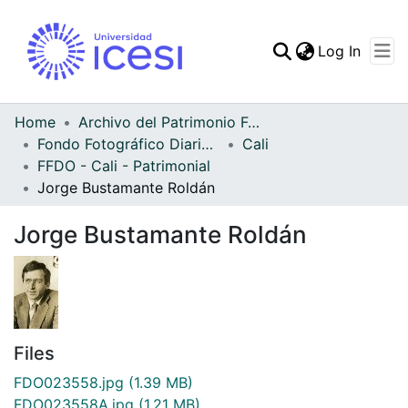
(curren
Log In
Communities & Collec
All of DSpace
Home
Archivo del Patrimonio Fotográfico y Fílmico del Valle del Cauca
Fondo Fotográfico Diario Occidente
Cali
Statistics
FFDO - Cali - Patrimonial
Jorge Bustamante Roldán
Jorge Bustamante Roldán
Files
FDO023558.jpg
(1.39 MB)
FDO023558A.jpg
(1.21 MB)