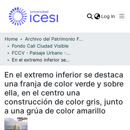
(curren
Log In
Communities & Collec
All of DSpace
Home
Archivo del Patrimonio Fotográfico y Fílmico del Valle del Cauca
Fondo Cali Ciudad Visible
Statistics
FCCV - Paisaje Urbano - Patrimonial
En el extremo inferior se destaca una franja de color verde y sobre ella, en el centro una construcción de color gris, junto a una grúa de color amarillo
En el extremo inferior se destaca
una franja de color verde y sobre
ella, en el centro una
construcción de color gris, junto
a una grúa de color amarillo