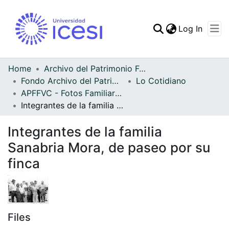
(curren
Log In
Communities & Collec
All of DSpace
Home
Archivo del Patrimonio Fotográfico y Fílmico del Valle del Cauca
Fondo Archivo del Patrimonio Fotográfico y Fílmico del Valle del Cauca
Lo Cotidiano
Statistics
APFFVC - Fotos Familiares - Patrimonial
Integrantes de la familia Sanabria Mora, de paseo por su finca
Integrantes de la familia
Sanabria Mora, de paseo por su
finca
Files