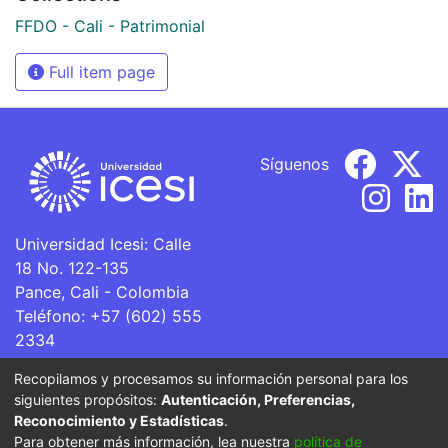
FFDO - Cali - Patrimonial
Full item page
Síguenos
Universidad Icesi: Calle
18 No. 122-135
Pance, Cali - Colombia
Teléfono: +57 (602) 555
2334
ventanillaunica@icesi.edu.co
Recopilamos y procesamos su información personal para los
siguientes propósitos:
Autenticación, Preferencias,
La Universidad Icesi es una Institución de Educación
Reconocimiento y Estadísticas
.
Superior que se encuentra sujeta a inspección y vigilancia
Para obtener más información, lea nuestra
política de