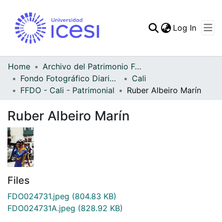
(curren
Log In
Communities & Collec
All of DSpace
Home
Archivo del Patrimonio Fotográfico y Fílmico del Valle del Cauca
Fondo Fotográfico Diario Occidente
Cali
Statistics
FFDO - Cali - Patrimonial
Ruber Albeiro Marín
Ruber Albeiro Marín
Files
FDO024731.jpeg
(804.83 KB)
FDO024731A.jpeg
(828.92 KB)