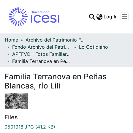
(curren
Log In
Communities & Collec
All of DSpace
Home
Archivo del Patrimonio Fotográfico y Fílmico del Valle del Cauca
Fondo Archivo del Patrimonio Fotográfico y Fílmico del Valle del Cauca
Lo Cotidiano
Statistics
APFFVC - Fotos Familiares - Patrimonial
Familia Terranova en Peñas Blancas, río Lili
Familia Terranova en Peñas
Blancas, río Lili
Files
0501918.JPG
(41.2 KB)