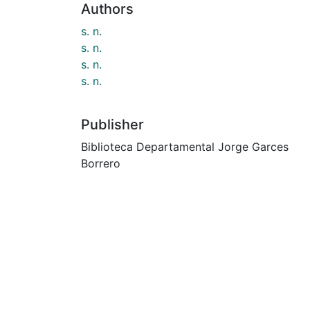
Authors
s. n.
s. n.
s. n.
s. n.
Publisher
Biblioteca Departamental Jorge Garces
Borrero