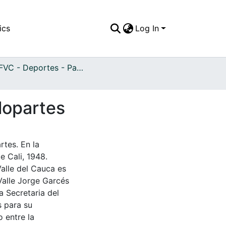
ics
Log In
APFFVC - Deportes - Patrimonial
clopartes
rtes. En la
e Cali, 1948.
Valle del Cauca es
Valle Jorge Garcés
a Secretaria del
s para su
 entre la