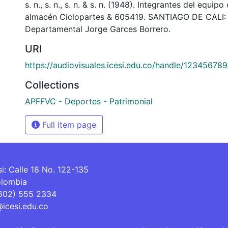
s. n., s. n., s. n. & s. n. (1948). Integrantes del equipo 
almacén Ciclopartes & 605419. SANTIAGO DE CALI: 
Departamental Jorge Garces Borrero.
URI
https://audiovisuales.icesi.edu.co/handle/12345678
Collections
APFFVC - Deportes - Patrimonial
Full item page
si: Calle 18 No. 122-135
olombia
(602) 555 2334
@icesi.edu.co