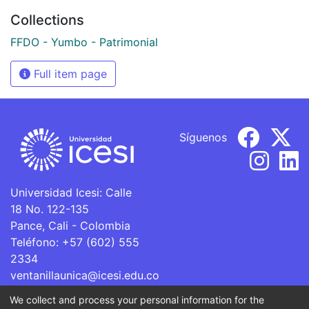
Collections
FFDO - Yumbo - Patrimonial
Full item page
Síguenos
Universidad Icesi: Calle
18 No. 122-135
Pance, Cali - Colombia
Teléfono: +57 (602) 555
2334
ventanillaunica@icesi.edu.co
We collect and process your personal information for the
La Universidad Icesi es una Institución de Educación