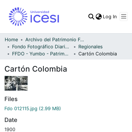
(curren
Log In
Communities & Collec
All of DSpace
Home
Archivo del Patrimonio Fotográfico y Fílmico del Valle del Cauca
Fondo Fotográfico Diario Occidente
Regionales
Statistics
FFDO - Yumbo - Patrimonial
Cartón Colombia
Cartón Colombia
Files
Fdo 012115.jpg
(2.99 MB)
Date
1900