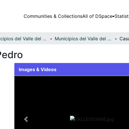
Communities & Collections
All of DSpace
Statist
Municipios del Valle del Cauca
Municipios del Valle del Cauca
Casa
Pedro
Images & Videos
Slide 1 of 1
Previous