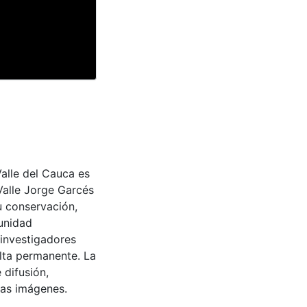
Valle del Cauca es
Valle Jorge Garcés
u conservación,
munidad
 investigadores
ulta permanente. La
 difusión,
 las imágenes.