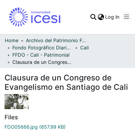
(curren
Log In
Communities & Collec
All of DSpace
Home
Archivo del Patrimonio Fotográfico y Fílmico del Valle del Cauca
Fondo Fotográfico Diario Occidente
Cali
Statistics
FFDO - Cali - Patrimonial
Clausura de un Congreso de Evangelismo en Santiago de Cali
Clausura de un Congreso de
Evangelismo en Santiago de Cali
Files
FDO05666.jpg
(657.99 KB)