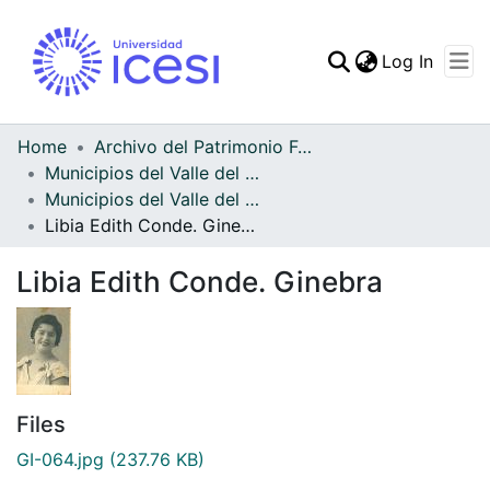
(curren
Log In
Communities & Collec
All of DSpace
Home
Archivo del Patrimonio Fotográfico y Fílmico del Valle del Cauca
Municipios del Valle del Cauca
Statistics
Municipios del Valle del Cauca
Libia Edith Conde. Ginebra
Libia Edith Conde. Ginebra
Files
GI-064.jpg
(237.76 KB)