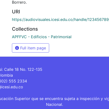
Borrero.
URI
https://audiovisuales.icesi.edu.co/handle/12345678
Collections
APFFVC - Edificios - Patrimonial
Full item page
si: Calle 18 No. 122-135
olombia
(602) 555 2334
@icesi.edu.co
ucación Superior que se encuentra sujeta a inspección y vi
Nacional.