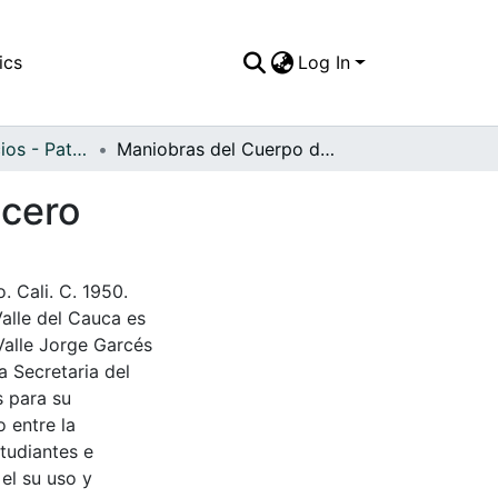
ics
Log In
APFFVC - Edificios - Patrimonial
Maniobras del Cuerpo de Bomberos, paso de lancero
ncero
 Cali. C. 1950.
Valle del Cauca es
Valle Jorge Garcés
a Secretaria del
s para su
 entre la
tudiantes e
 el su uso y