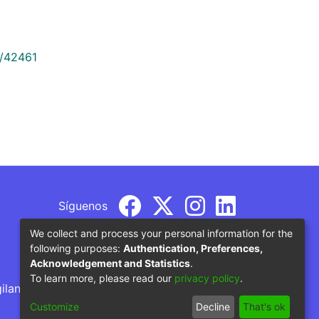
9/42461
Síguenos
We collect and process your personal information for the
following purposes:
Authentication, Preferences,
Acknowledgement and Statistics
.
To learn more, please read our
privacy policy
.
gilancia por parte del Ministerio de Educación
Customize
Decline
That's ok