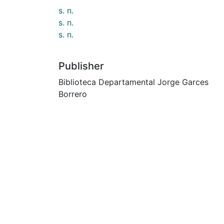
s. n.
s. n.
s. n.
Publisher
Biblioteca Departamental Jorge Garces
Borrero