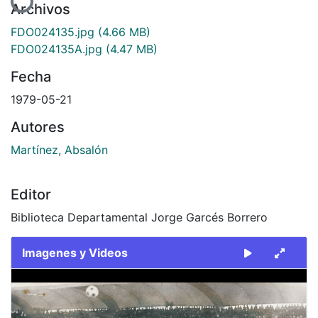
Cargando...
Archivos
FDO024135.jpg
(4.66 MB)
FDO024135A.jpg
(4.47 MB)
Fecha
1979-05-21
Autores
Martínez, Absalón
Editor
Biblioteca Departamental Jorge Garcés Borrero
Imagenes y Videos
Slide 1 of 2