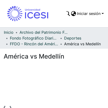
Iniciar sesión
Comunidades
Todo DSpace
Inicio
Archivo del Patrimonio Fotográfico y Fílmico del Valle del Cauca
Fondo Fotográfico Diario Occidente
Deportes
Estadísticas
FFDO - Rincón del América - Patrimonial
América vs Medellín
América vs Medellín