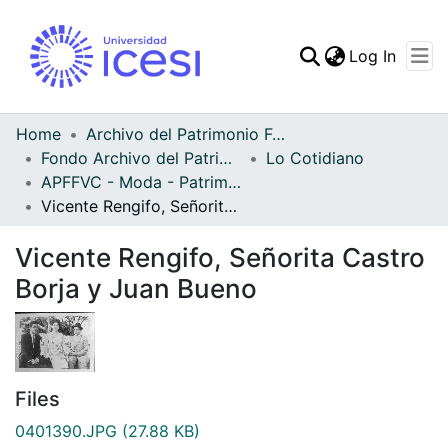
(curren
Log In
Communities & Collec
All of DSpace
Home
Archivo del Patrimonio Fotográfico y Fílmico del Valle del Cauca
Fondo Archivo del Patrimonio Fotográfico y Fílmico del Valle del Cauca
Lo Cotidiano
Statistics
APFFVC - Moda - Patrimonial
Vicente Rengifo, Señorita Castro Borja y Juan Bueno
Vicente Rengifo, Señorita Castro
Borja y Juan Bueno
Files
0401390.JPG
(27.88 KB)