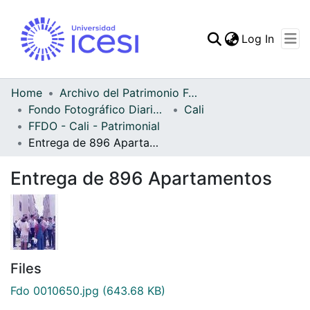
(curren
Log In
Communities & Collec
All of DSpace
Home
Archivo del Patrimonio Fotográfico y Fílmico del Valle del Cauca
Fondo Fotográfico Diario Occidente
Cali
Statistics
FFDO - Cali - Patrimonial
Entrega de 896 Apartamentos
Entrega de 896 Apartamentos
Files
Fdo 0010650.jpg
(643.68 KB)