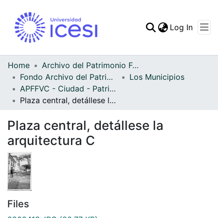
(curren
Log In
Communities & Collec
All of DSpace
Home
Archivo del Patrimonio Fotográfico y Fílmico del Valle del Cauca
Fondo Archivo del Patrimonio Fotográfico y Fílmico del Valle del Cauca
Los Municipios
Statistics
APFFVC - Ciudad - Patrimonial
Plaza central, detállese la arquitectura C
Plaza central, detállese la
arquitectura C
Files