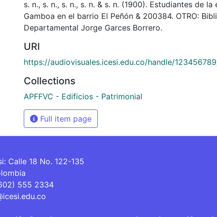
s. n., s. n., s. n., s. n. & s. n. (1900). Estudiantes de l
Gamboa en el barrio El Peñón & 200384. OTRO: Bibl
Departamental Jorge Garces Borrero.
URI
https://audiovisuales.icesi.edu.co/handle/12345678
Collections
APFFVC - Edificios - Patrimonial
Full item page
si: Calle 18 No. 122-135
olombia
(602) 555 2334
@icesi.edu.co