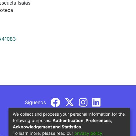
a escuela Isaías
ioteca
9/41083
Síguenos
We collect and process your personal information for the
following purposes:
Authentication, Preferences,
Acknowledgement and Statistics
.
To learn more, please read our
privacy policy
.