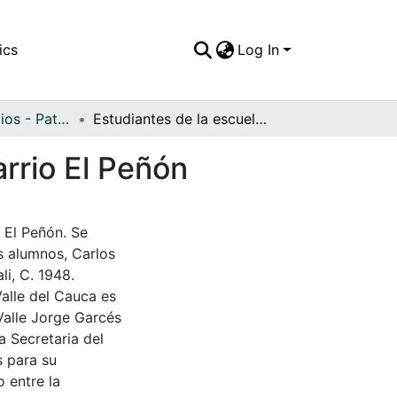
ics
Log In
APFFVC - Edificios - Patrimonial
Estudiantes de la escuela Isaías Gamboa en el barrio El Peñón
arrio El Peñón
 El Peñón. Se
s alumnos, Carlos
li, C. 1948.
Valle del Cauca es
Valle Jorge Garcés
a Secretaria del
s para su
 entre la