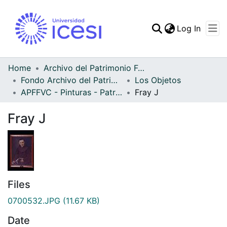
(curren
Log In
Communities & Collec
All of DSpace
Home
Archivo del Patrimonio Fotográfico y Fílmico del Valle del Cauca
Fondo Archivo del Patrimonio Fotográfico y Fílmico del Valle del Cauca
Los Objetos
Statistics
APFFVC - Pinturas - Patrimonial
Fray J
Fray J
Files
0700532.JPG
(11.67 KB)
Date