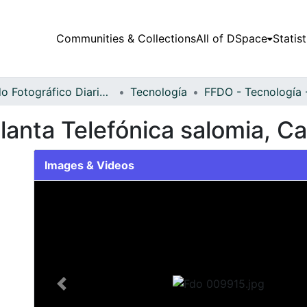
Communities & Collections
All of DSpace
Statist
Fondo Fotográfico Diario Occidente
Tecnología
lanta Telefónica salomia, Ca
Images & Videos
Slide 1 of 1
Previous