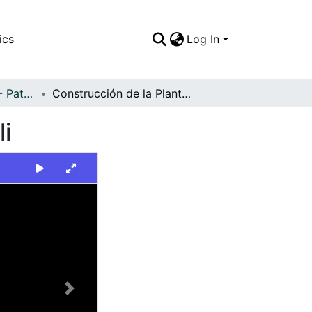
ics
Log In
FFDO - Tecnología - Patrimonial
Construcción de la Planta Telefónica salomia, Cali
li
Next