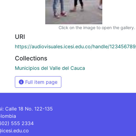
Click on the image to open the gallery.
URI
https://audiovisuales.icesi.edu.co/handle/12345678
Collections
Municipios del Valle del Cauca
Full item page
si: Calle 18 No. 122-135
olombia
(602) 555 2334
@icesi.edu.co