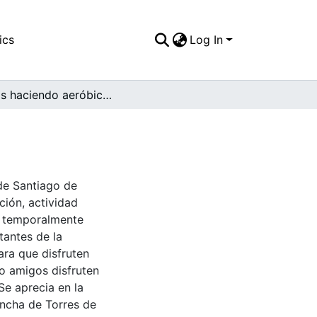
ics
Log In
Niñas haciendo aeróbicos. Cali
 de Santiago de
ción, actividad
an temporalmente
tantes de la
ra que disfruten
 o amigos disfruten
 Se aprecia en la
ancha de Torres de