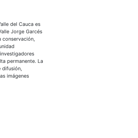
Valle del Cauca es
Valle Jorge Garcés
u conservación,
munidad
 investigadores
ulta permanente. La
 difusión,
 las imágenes