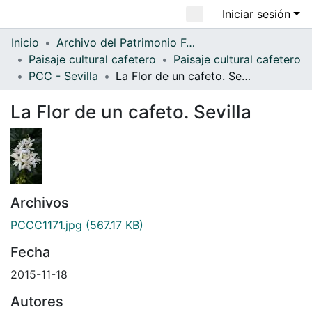
Iniciar sesión
Comunidades
Todo DSpace
Inicio
Archivo del Patrimonio Fotográfico y Fílmico del Valle del Cauca
Paisaje cultural cafetero
Paisaje cultural cafetero
Estadísticas
PCC - Sevilla
La Flor de un cafeto. Sevilla
La Flor de un cafeto. Sevilla
Archivos
PCCC1171.jpg
(567.17 KB)
Fecha