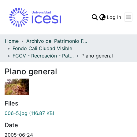
(curren
Log In
Communities & Collec
All of DSpace
Home
Archivo del Patrimonio Fotográfico y Fílmico del Valle del Cauca
Fondo Cali Ciudad Visible
Statistics
FCCV - Recreación - Patrimonial
Plano general
Plano general
Files
006-5.jpg
(116.87 KB)
Date
2005-06-24