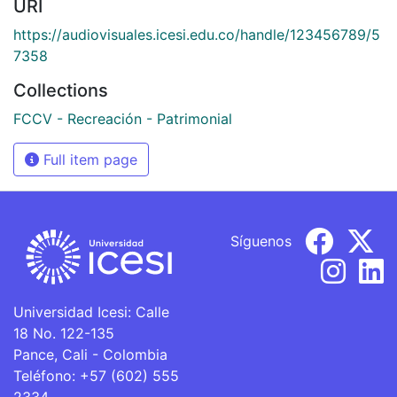
URI
https://audiovisuales.icesi.edu.co/handle/123456789/5
7358
Collections
FCCV - Recreación - Patrimonial
Full item page
Síguenos
Universidad Icesi: Calle
18 No. 122-135
Pance, Cali - Colombia
Teléfono: +57 (602) 555