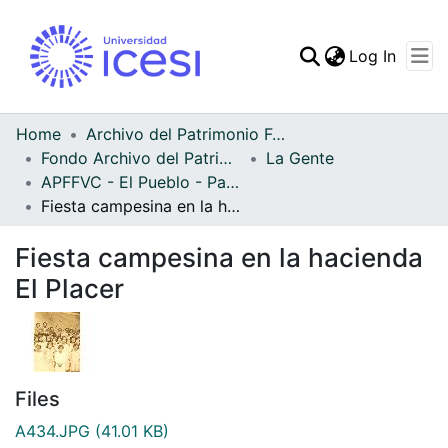
(curren
Log In
Communities & Collec
All of DSpace
Home
Archivo del Patrimonio Fotográfico y Fílmico del Valle del Cauca
Fondo Archivo del Patrimonio Fotográfico y Fílmico del Valle del Cauca
La Gente
Statistics
APFFVC - El Pueblo - Patrimonial
Fiesta campesina en la hacienda El Placer
Fiesta campesina en la hacienda
El Placer
Files
A434.JPG
(41.01 KB)