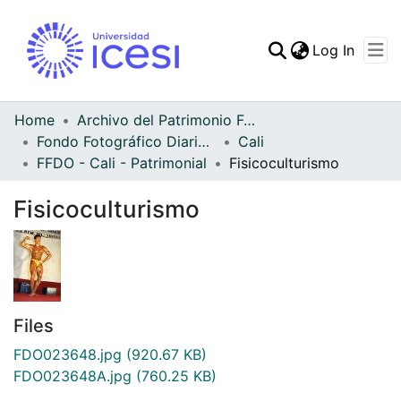
(curren
Log In
Communities & Collec
All of DSpace
Home
Archivo del Patrimonio Fotográfico y Fílmico del Valle del Cauca
Fondo Fotográfico Diario Occidente
Cali
Statistics
FFDO - Cali - Patrimonial
Fisicoculturismo
Fisicoculturismo
Files
FDO023648.jpg
(920.67 KB)
FDO023648A.jpg
(760.25 KB)