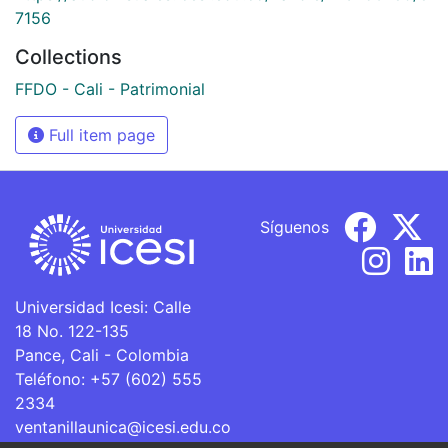
7156
Collections
FFDO - Cali - Patrimonial
Full item page
Síguenos
Universidad Icesi: Calle
18 No. 122-135
Pance, Cali - Colombia
Teléfono: +57 (602) 555
2334
ventanillaunica@icesi.edu.co