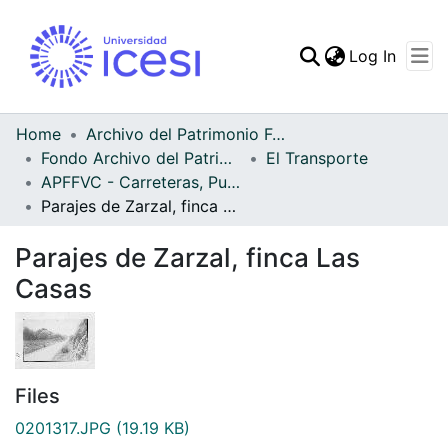
(curren
Log In
Communities & Collec
All of DSpace
Home
Archivo del Patrimonio Fotográfico y Fílmico del Valle del Cauca
Fondo Archivo del Patrimonio Fotográfico y Fílmico del Valle del Cauca
El Transporte
Statistics
APFFVC - Carreteras, Puentes - Patrimonial
Parajes de Zarzal, finca Las Casas
Parajes de Zarzal, finca Las
Casas
Files
0201317.JPG
(19.19 KB)