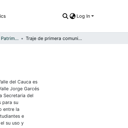
ics
Log In
APFFVC - Moda - Patrimonial
Traje de primera comunión
Valle del Cauca es
Valle Jorge Garcés
a Secretaria del
s para su
 entre la
tudiantes e
 el su uso y