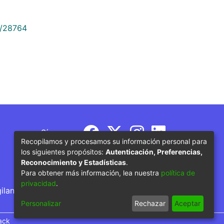
9/28764
Síguenos
Recopilamos y procesamos su información personal para
los siguientes propósitos:
Autenticación, Preferencias,
Reconocimiento y Estadísticas
.
Para obtener más información, lea nuestra
política de
privacidad
.
gilancia por parte del Ministerio de Educación
Personalizar
Rechazar
Aceptar
ack