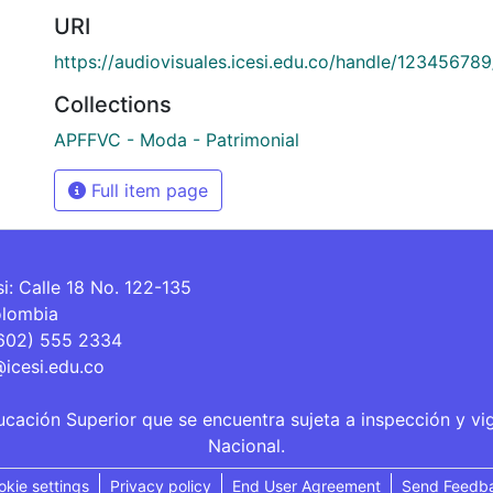
URI
https://audiovisuales.icesi.edu.co/handle/12345678
Collections
APFFVC - Moda - Patrimonial
Full item page
si: Calle 18 No. 122-135
olombia
(602) 555 2334
@icesi.edu.co
ucación Superior que se encuentra sujeta a inspección y vi
Nacional.
okie settings
Privacy policy
End User Agreement
Send Feedb