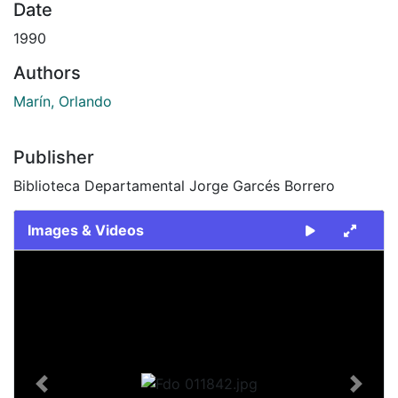
Date
1990
Authors
Marín, Orlando
Publisher
Biblioteca Departamental Jorge Garcés Borrero
Images & Videos
Slide 1 of 1
Previous
Next