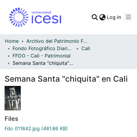
(curren
Log In
Communities & Collec
All of DSpace
Home
Archivo del Patrimonio Fotográfico y Fílmico del Valle del Cauca
Fondo Fotográfico Diario Occidente
Cali
Statistics
FFDO - Cali - Patrimonial
Semana Santa "chiquita" en Cali
Semana Santa "chiquita" en Cali
Files
Fdo 011842.jpg
(481.86 KB)