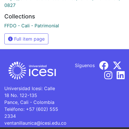
0827
Collections
FFDO - Cali - Patrimonial
Full item page
Síguenos
Universidad Icesi: Calle
18 No. 122-135
Pance, Cali - Colombia
Teléfono: +57 (602) 555
2334
ventanillaunica@icesi.edu.co