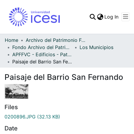
(curren
Log In
Communities & Collec
All of DSpace
Home
Archivo del Patrimonio Fotográfico y Fílmico del Valle del Cauca
Fondo Archivo del Patrimonio Fotográfico y Fílmico del Valle del Cauca
Los Municipios
Statistics
APFFVC - Edificios - Patrimonial
Paisaje del Barrio San Fernando
Paisaje del Barrio San Fernando
Files
0200896.JPG
(32.13 KB)
Date