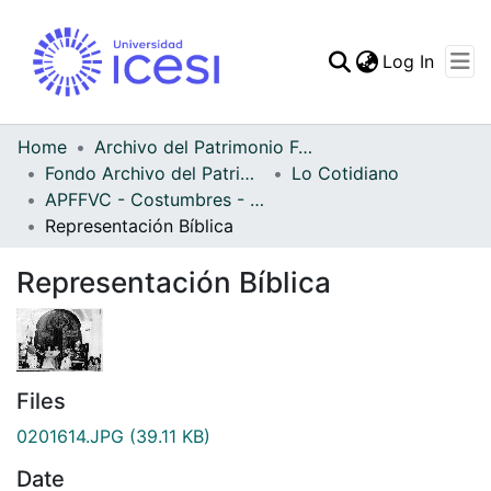
(curren
Log In
Communities & Collec
All of DSpace
Home
Archivo del Patrimonio Fotográfico y Fílmico del Valle del Cauca
Fondo Archivo del Patrimonio Fotográfico y Fílmico del Valle del Cauca
Lo Cotidiano
Statistics
APFFVC - Costumbres - Patrimonial
Representación Bíblica
Representación Bíblica
Files
0201614.JPG
(39.11 KB)
Date