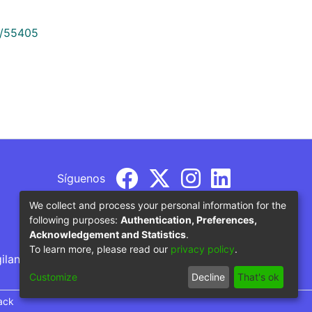
9/55405
Síguenos
We collect and process your personal information for the
following purposes:
Authentication, Preferences,
Acknowledgement and Statistics
.
To learn more, please read our
privacy policy
.
gilancia por parte del Ministerio de Educación
Customize
Decline
That's ok
ack