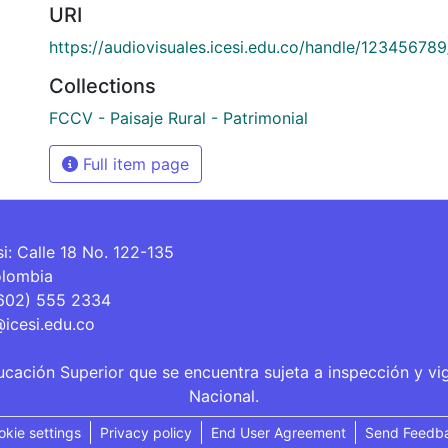
URI
https://audiovisuales.icesi.edu.co/handle/12345678
Collections
FCCV - Paisaje Rural - Patrimonial
Full item page
si: Calle 18 No. 122-135
olombia
(602) 555 2334
@icesi.edu.co
ucación Superior que se encuentra sujeta a inspección y vi
Nacional.
okie settings
Privacy policy
End User Agreement
Send Feedb