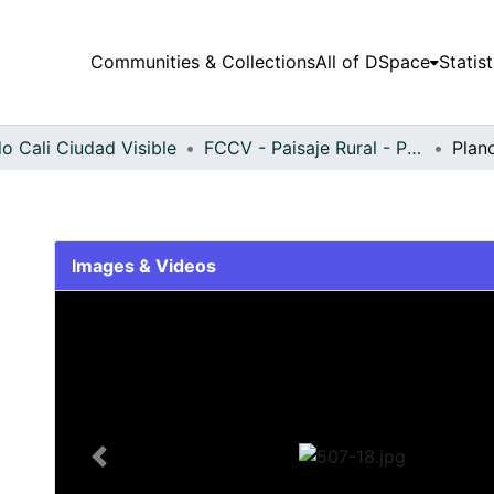
Communities & Collections
All of DSpace
Statist
o Cali Ciudad Visible
FCCV - Paisaje Rural - Patrimonial
Plan
Images & Videos
Slide 1 of 1
Previous