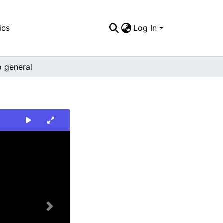
ics
Log In
o general
Next