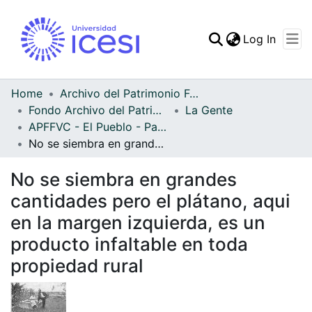
(curren
Log In
Communities & Collec
All of DSpace
Home
Archivo del Patrimonio Fotográfico y Fílmico del Valle del Cauca
Fondo Archivo del Patrimonio Fotográfico y Fílmico del Valle del Cauca
La Gente
Statistics
APFFVC - El Pueblo - Patrimonial
No se siembra en grandes cantidades pero el plátano, aqui en la margen izquierda, es un producto infaltable en toda propiedad rural
No se siembra en grandes
cantidades pero el plátano, aqui
en la margen izquierda, es un
producto infaltable en toda
propiedad rural