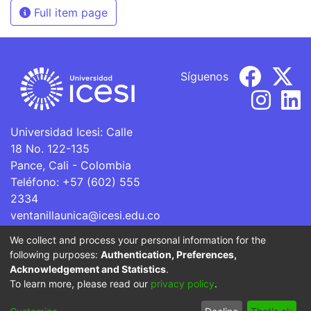
Full item page
Síguenos
Universidad Icesi: Calle
18 No. 122-135
Pance, Cali - Colombia
Teléfono: +57 (602) 555
2334
ventanillaunica@icesi.edu.co
We collect and process your personal information for the
La Universidad Icesi es una Institución de Educación
following purposes:
Authentication, Preferences,
Superior que se encuentra sujeta a inspección y vigilancia
Acknowledgement and Statistics
.
por parte del Ministerio de Educación Nacional.
To learn more, please read our
privacy policy
.
Cookie
Privacy
End User
Send